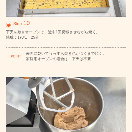
10
Step
下天を敷きオーブンで、途中1回反転させながら焼く。
焼成：170℃ 25分
表面に乾いてうっすら焼き色がつくまで焼く。
POINT
家庭用オーブンの場合は、下天は不要