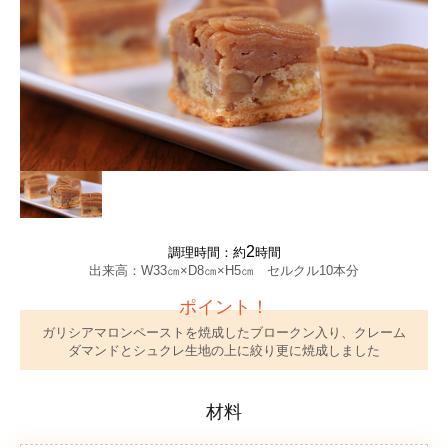
2
調理時間：約
時間
出来高：W33㎝×D8㎝×H5㎝ セルクル10本分
ポイント！
ガリシアマロンペーストを焼成したブロークン入り、クレーム
ダマンドとシュクレ生地の上に絞り更に焼成しました
材料