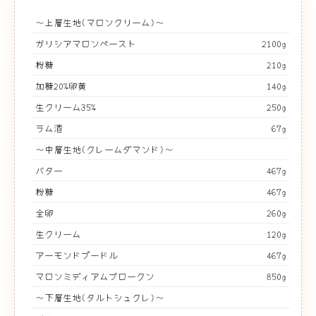
～上層生地(マロンクリーム)～
ガリシアマロンペースト
2100g
粉糖
210g
加糖20%卵黄
140g
生クリーム35%
250g
ラム酒
67g
～中層生地(クレームダマンド)～
バター
467g
粉糖
467g
全卵
260g
生クリーム
120g
アーモンドプードル
467g
マロンミディアムブロークン
850g
～下層生地(タルトシュクレ)～