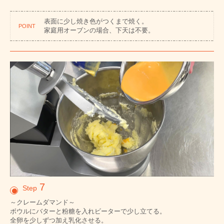
表面に少し焼き色がつくまで焼く。
POINT
家庭用オーブンの場合、下天は不要。
7
Step
～クレームダマンド～
ボウルにバターと粉糖を入れビーターで少し立てる。
全卵を少しずつ加え乳化させる。