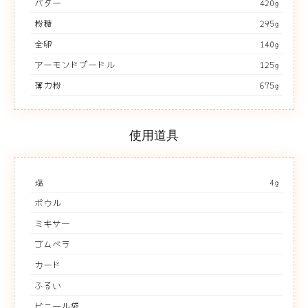
バター
420g
粉糖
295g
全卵
140g
アーモンドプードル
125g
薄力粉
675g
使用道具
塩
4g
ボウル
ミキサー
ゴムベラ
カード
ふるい
ビニール袋