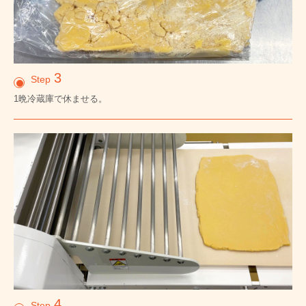
3
Step
1晩冷蔵庫で休ませる。
4
Step