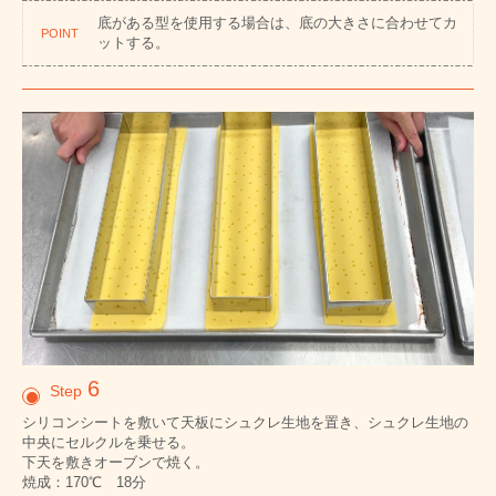
底がある型を使用する場合は、底の大きさに合わせてカ
POINT
ットする。
6
Step
シリコンシートを敷いて天板にシュクレ生地を置き、シュクレ生地の
中央にセルクルを乗せる。
下天を敷きオーブンで焼く。
焼成：170℃ 18分