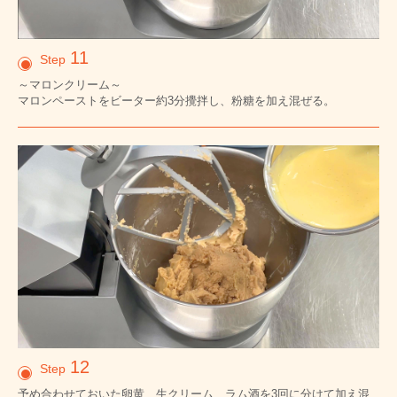
11
Step
～マロンクリーム～
マロンペーストをビーター約3分攪拌し、粉糖を加え混ぜる。
12
Step
予め合わせておいた卵黄、生クリーム、ラム酒を3回に分けて加え混