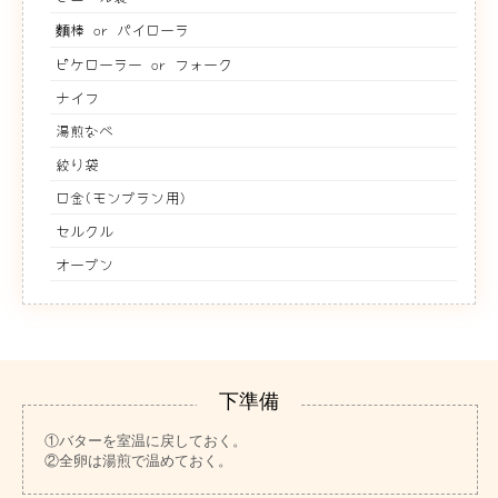
麵棒 or パイローラ
ピケローラー or フォーク
ナイフ
湯煎なべ
絞り袋
口金(モンブラン用)
セルクル
オーブン
下準備
①バターを室温に戻しておく。
②全卵は湯煎で温めておく。