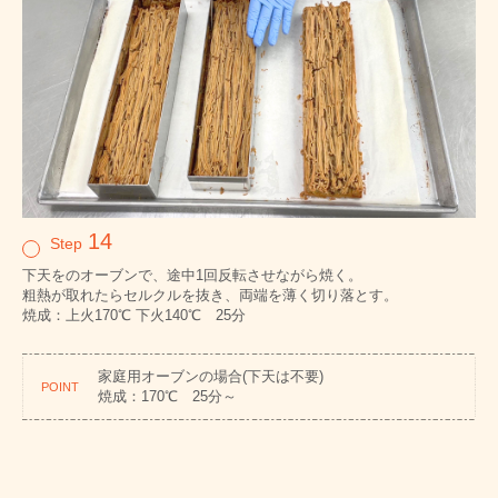
14
Step
下天をのオーブンで、途中1回反転させながら焼く。
粗熱が取れたらセルクルを抜き、両端を薄く切り落とす。
焼成：上火170℃ 下火140℃ 25分
家庭用オーブンの場合(下天は不要)
POINT
焼成：170℃ 25分～