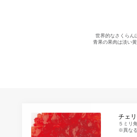
世界的なさくらん
青果の果肉は淡い黄
チェリ
５ミリ
※異な