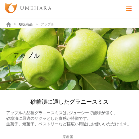
取扱商品
アップル
アップル
Apple
砂糖漬に適したグラニースミス
アップルの品種グラニースミスは､ジューシーで酸味が強く、
砂糖漬に最適のサクッとした食感が特徴です。
生菓子、焼菓子、ペストリーなど幅広い用途にお使いいただけます。
原産国