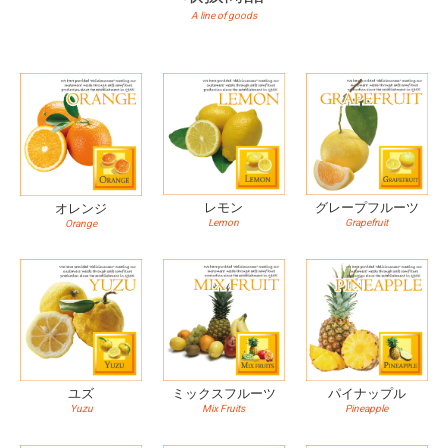
A line of goods
レモン
グレープフルーツ
オレンジ
Lemon
Grapefruit
Orange
ユズ
ミックスフルーツ
パイナップル
Yuzu
Mix Fruits
Pineapple