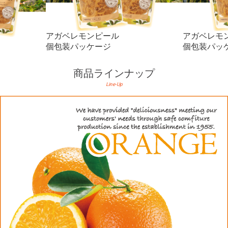
アガベレモンピール
アガベレモ
個包装パッケージ
個包装パッ
商品ラインナップ
Line-Up